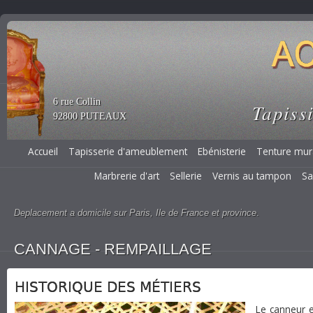
6 rue Collin
Tapissi
92800 PUTEAUX
Accueil
Tapisserie d'ameublement
Ebénisterie
Tenture mur
Marbrerie d'art
Sellerie
Vernis au tampon
Sa
Deplacement a domicile sur Paris, Ile de France et province
.
CANNAGE - REMPAILLAGE
HISTORIQUE DES MÉTIERS
Le canneur e