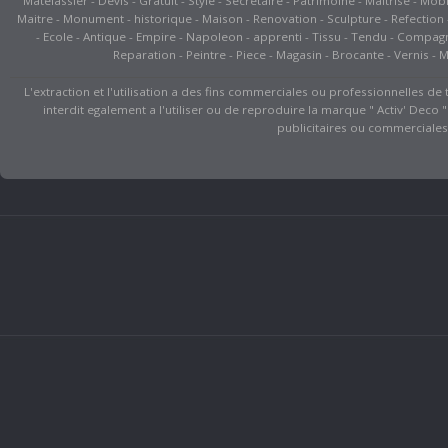
Matelassier - Devis - Gratuit - Style - Secretaire - Patrimoine - Maitrise - Mob
Maitre - Monument - historique - Maison - Renovation - Sculpture - Refection - E
- Ecole - Antique - Empire - Napoleon - apprenti - Tissu - Tendu - Compagno
Reparation - Peintre - Piece - Magasin - Brocante - Vernis - Mu
L'extraction et l'utilisation a des fins commerciales ou professionnelles de 
interdit egalement a l'utiliser ou de reproduire la marque " Activ' Deco 
publicitaires ou commerciales,